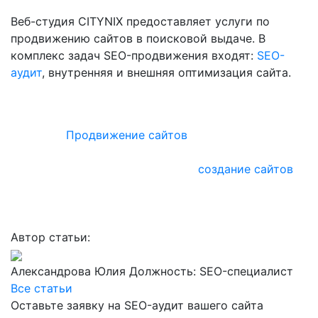
Веб-студия CITYNIX предоставляет услуги по
продвижению сайтов в поисковой выдаче. В
комплекс задач SEO-продвижения входят:
SEO-
аудит
, внутренняя и внешняя оптимизация сайта.
Сайт, находящийся на первых строчках в выдаче
поисковых систем, приносит компании максимум
прибыли.
Продвижение сайтов
в Google и Yandex
разрабатывается на основе данных, полученных в
результате аудита. Комплексное
создание сайтов
с
дальнейшим продвижением в поисковых системах
дает возможность уже на этапе разработки начать
продвигать сайт!
Автор статьи:
Александрова Юлия
Должность: SEO-специалист
Все статьи
Оставьте заявку на SEO-аудит вашего сайта