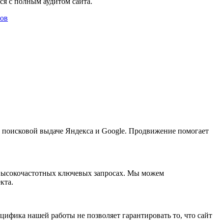
ся с полным аудитом сайта.
ов
в Google и Yandex разрабатывается на основе данных,
сть уже на этапе разработки начать продвигать сайт!
 в поисковой выдаче Яндекса и Google. Продвижение помогает
 и высокочастотных ключевых запросах. Мы можем
кта.
ифика нашей работы не позволяет гарантировать то, что сайт