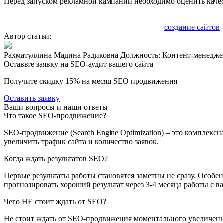
Перед запуском рекламной кампании необходимо оценить каче
Сайт, находящийся на первых строчках в выдаче поисковых с
полученных в результате аудита. Комплексное
создание сайтов
Автор статьи:
Рахматуллина Мадина Радиковна
Должность: Контент-менедже
Оставьте заявку на SEO-аудит вашего сайта
Получите скидку
15%
на месяц SEO продвижения
Оставить заявку
Ваши вопросы и наши ответы
Что такое SEO-продвижение?
SEO-продвижение (Search Engine Optimization) – это комплекс
увеличить трафик сайта и количество заявок.
Когда ждать результатов SEO?
Первые результаты работы становятся заметны не сразу. Особе
прогнозировать хороший результат через 3-4 месяца работы с в
Чего НЕ стоит ждать от SEO?
Не стоит ждать от SEO-продвижения моментального увеличения