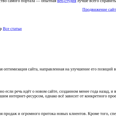
ство самого портала — опытная
веб-студия
лучше всего справить
истем, приносит компании максимум прибыли.
Продвижение сайт
с дальнейшим продвижением в поисковых системах дает возможно
р
Все статьи
ная оптимизация сайта, направленная на улучшение его позиций
нно если речь идёт о новом сайте, созданном менее года назад,
ашим интернет-ресурсом, однако всё зависит от конкретного прое
 продаж и огромного притока новых клиентов. Кроме того, спец