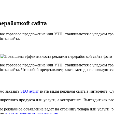
еработкой сайта
ное торговое предложение или
УТП
, сталкиваются с упадком тр
ботка сайта
.
ное торговое предложение или
УТП
, сталкиваются с упадком тр
ботка сайта
. Что собой представляет, какие методы используютс
имо заказать
SEO аудит
знать
виды рекламы сайта в интернете
. С
нкретного продукта или услуги, а контрагента. Выглядит как ра
е рекламное объявление ведет на страницу товара или услуги, ре
жно
заказать контекстную рекламу
.