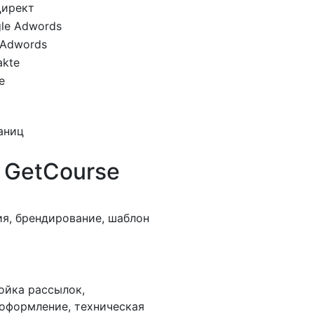
Директ
le Adwords
 Adwords
akte
e
аниц
 GetCourse
ия, брендирование, шаблон
ойка рассылок,
 оформление, техническая