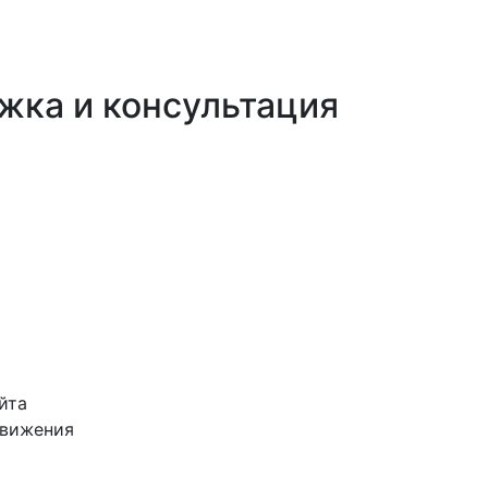
жка и консультация
йта
движения