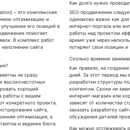
Как долго нужно проводи
ation) – это комплексная
SEO-продвижение следует
еннюю оптимизацию и
одинаково важно как для 
 улучшение его позиций в
интернет-портала или ин
родвижение помогает
работы над проектом эфф
явок. В комплекс работ
время: уже через нескол
 наполнение сайта
потеряет свои позиции и 
Сколько времени занимае
ния?
Как правило, на создание 
аметны не сразу.
дней. За этот период мы 
 и высокочастотных
разработки структуры по
ировать хороший
контентом. Сроки не завис
а работы с вашим
интернет-магазин или ко
от конкретного проекта.
зависит от количества с
истрирование сайта,
заказать разработку сайт
ренняя оптимизация, а
обсуждения деталей прое
тентом и ведение блога.
Как можно отслеживать р