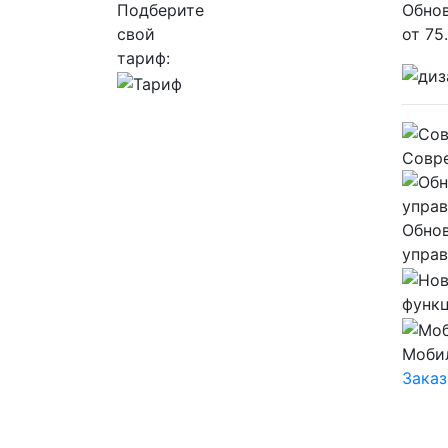
Подберите
Обнов
свой
от
75
тариф:
Совр
Обно
управ
функ
Мобил
Заказ