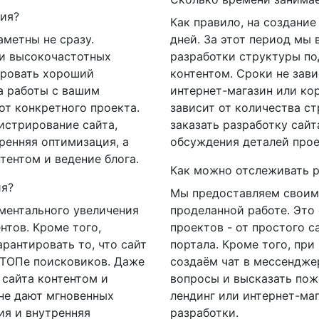
ния?
Как правило, на создание 
аметны не сразу.
дней. За этот период мы 
 и высокочастотных
разработки структуры по
ировать хороший
контентом. Сроки не завис
а работы с вашим
интернет-магазин или ко
от конкретного проекта.
зависит от количества с
истрирование сайта,
заказать разработку сайт
ренняя оптимизация, а
обсуждения деталей прое
тентом и ведение блога.
Как можно отслеживать р
ия?
Мы предоставляем своим
ментального увеличения
проделанной работе. Это
нтов. Кроме того,
проектов - от простого с
рантировать то, что сайт
портала. Кроме того, пр
 ТОПе поисковиков. Даже
создаём чат в мессенджер
 сайта контентом и
вопросы и высказать пож
не дают мгновенных
лендинг или интернет-маг
ия и внутренняя
разработки.