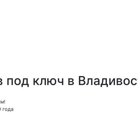
в под ключ в Владивос
м!
 года