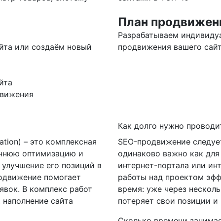
План продвижен
Разрабатываем индивиду
йта или создаём новый
продвижения вашего сай
йта
движения
Как долго нужно проводи
ation) – это комплексная
SEO-продвижение следует
еннюю оптимизацию и
одинаково важно как для 
 улучшение его позиций в
интернет-портала или ин
родвижение помогает
работы над проектом эфф
явок. В комплекс работ
время: уже через нескол
 наполнение сайта
потеряет свои позиции и 
Сколько времени занимае