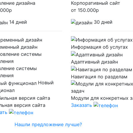
ление дизайна
Корпоративный сайт
.000
р
от
150.000
р
14 дней
30 дней
еменный дизайн
Информация об услугах
Адаптивный дизайн
вление системы
ления
Навигация по разделам
Новый
ционал
Модули для конкретных з
ьная версия сайта
Заказать
ать
Нашли предложение лучше?