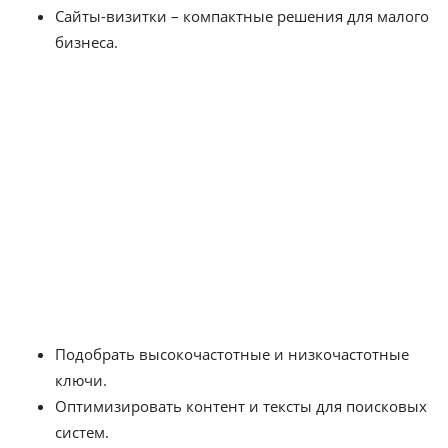
Сайты-визитки – компактные решения для малого
бизнеса.
Наши дизайнеры и разработчики создают
современные, адаптивные и удобные сайты, которые
нравятся пользователям и поисковым системам.
Продвижение сайтов в Сельчуке –
выводим бизнес в топ
SEO-продвижение – это основа стабильного потока
клиентов из поиска. Наши профессионалы знают, как:
Подобрать высокочастотные и низкочастотные
ключи.
Оптимизировать контент и тексты для поисковых
систем.