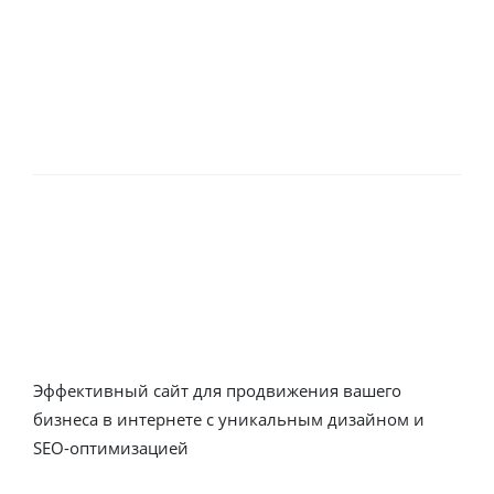
Кейсы
Стоматология
Строительная техника
Образовательный центр
Разработка сайтов с нуля
Эффективный сайт для продвижения вашего
бизнеса в интернете с уникальным дизайном и
SEO-оптимизацией
Заказать сайт сегодня