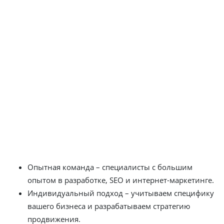
привлекать клиентов и увеличивать продажи? Наша
веб-студия продвижения сайтов в в Сельчуке
предлагает создание и продвижение сайтов под ключ с
гарантированным результатом. Мы работаем с
компаниями любого масштаба, помогая им выходить в
топ поисковых систем и привлекать целевых
посетителей.
Почему выбирают нашу компанию по
созданию и продвижению сайтов?
Опытная команда – специалисты с большим
опытом в разработке, SEO и интернет-маркетинге.
Индивидуальный подход – учитываем специфику
вашего бизнеса и разрабатываем стратегию
продвижения.