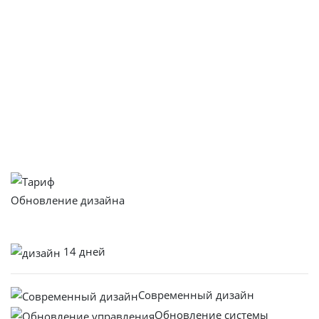
Интеграция
Подключение модулей доставки и оплаты для
интернет-магазина.
Ограниченное предложение!
Подберите
свой
тариф:
Обновление дизайна
от
75.000
р
14 дней
Современный дизайн
Обновление системы