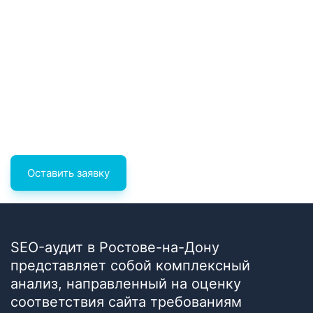
при исправлении которых Ваш проект
практически наверняка может
плодотворно привлекать
заинтересованных посетителей с
поисковой выдачи. Позволяет выявить
сильные и слабые стороны ресурса и
помогает составить грамотное
техническое задание по SEO.
Оставить заявку
SEO-аудит в Ростове-на-Дону
представляет собой комплексный
анализ, направленный на оценку
соответствия сайта требованиям