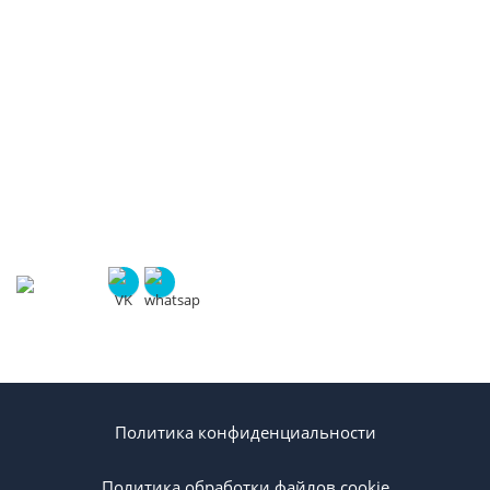
стремится к максимально эффективному и
долгосрочному сотрудничеству с клиентами.
КОНТАКТЫ
+7 (903) 305 35 21
ул. Ленина, 19
info@citynix.ru
Политика конфиденциальности
Политика обработки файлов cookie