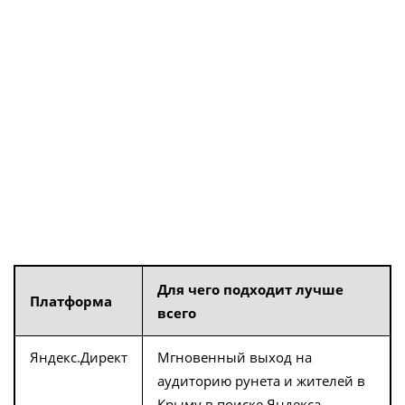
пользователя в Крыму
После того как вы заказали контекстную рекламу в
Крыму, жители города увидят ее не сразу всем, а
выборочно. Рекламные блоки появятся на сайтах
только у тех, кто ранее искал похожие товары или
услуги.
Если сравнивать платформы, где будет показываться
ваша реклама, картина выглядит так:
Для чего подходит лучше
Платформа
всего
Яндекс.Директ
Мгновенный выход на
аудиторию рунета и жителей в
Крыму в поиске Яндекса