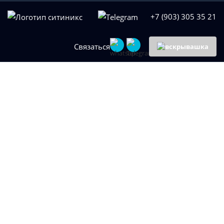
+7 (903) 305 35 21
Связаться
Настройка
контекстной
рекламы в Крыму
Получите новых клиентов из интернета в короткие
сроки от профессионалов интернет-маркетинга.
Приведем клиентов по выгодной цене при помощи
контекстной рекламы.
Оставить заявку
Услуги