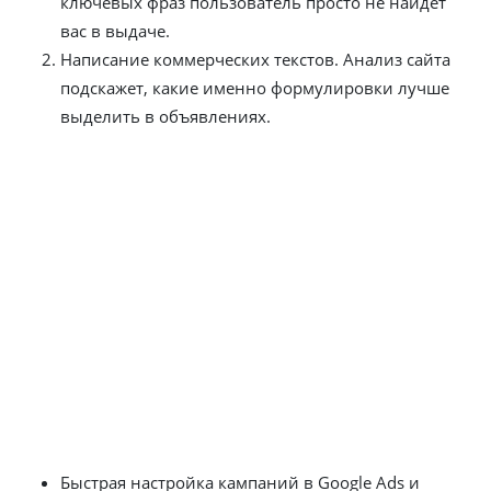
ключевых фраз пользователь просто не найдет
вас в выдаче.
Написание коммерческих текстов. Анализ сайта
подскажет, какие именно формулировки лучше
выделить в объявлениях.
Если вы хотите заказать контекстную рекламу с нуля и
быть уверенными в результате, доверьте сбор
семантики и создание текстов профессионалам.
Ошибки на этом этапе обесценивают весь
последующий бюджет.
Запуск и управление ставками
Когда тексты готовы, начинается техническая часть,
которую в «Ситиникс» рекомендуют не трогать
новичкам:
Быстрая настройка кампаний в Google Ads и