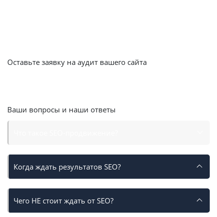
аналитики до модерации) так, что вам остается только
наблюдать за ростом прибыли. Качественная настройка
на аутсорсе окупается быстрее, чем самостоятельные
эксперименты с бюджетом.
Оставьте заявку на аудит вашего сайта
Получите скидку
15%
на месяц продвижения
Оставить заявку
Ваши вопросы и наши ответы
Что такое SEO-продвижение?
Когда ждать результатов SEO?
Чего НЕ стоит ждать от SEO?