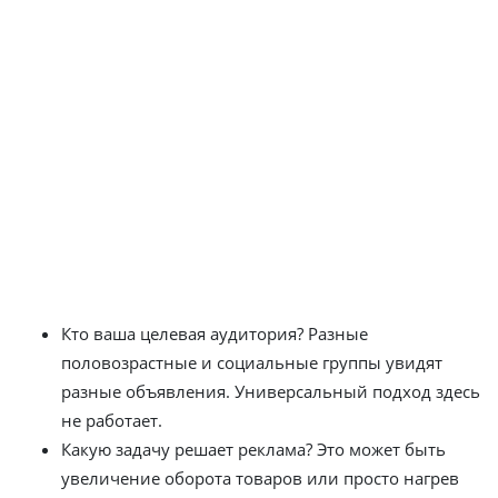
Вместо того чтобы пытаться настроить кампанию
самостоятельно, специалисты «Ситиникс» в Крыму
разбили работу на три обязательных блока. Без них
невозможно получить отдачу от бюджетов.
Погружение в бизнес и
конкурентную среду
Прежде чем запустить объявления, команда отвечает
на четыре вопроса:
Кто ваша целевая аудитория? Разные
половозрастные и социальные группы увидят
разные объявления. Универсальный подход здесь
не работает.
Какую задачу решает реклама? Это может быть
увеличение оборота товаров или просто нагрев