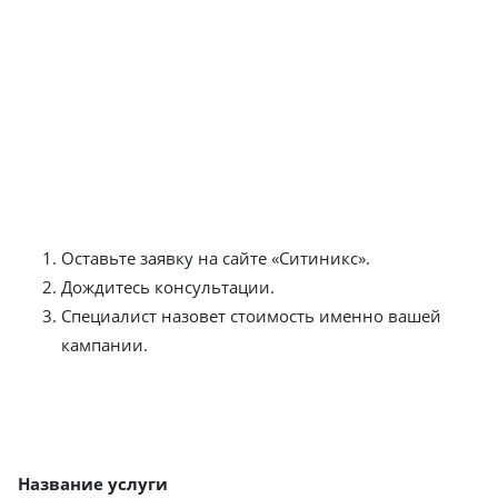
рекламу в Крыму
В «Ситиникс» подчеркивают: цена настройки и
дальнейшего ведения контекстной рекламы в Крыму
не может быть фиксированной. Она всегда
рассчитывается под ваши цели и специфику ниши.
Чтобы получить точный расчет:
Оставьте заявку на сайте «Ситиникс».
Дождитесь консультации.
Специалист назовет стоимость именно вашей
кампании.
В таблице указаны цены без учёта дополнительных
факторов:
Название услуги