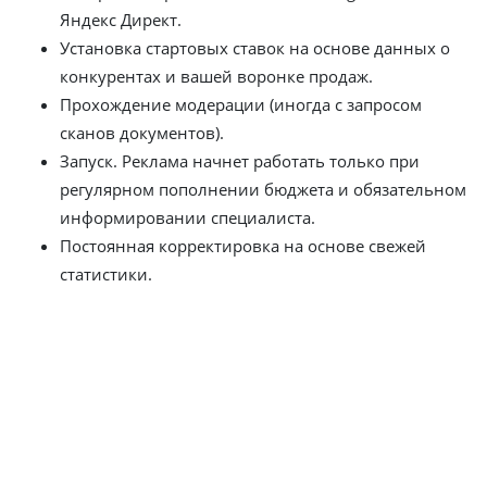
Яндекс Директ.
Установка стартовых ставок на основе данных о
конкурентах и вашей воронке продаж.
Прохождение модерации (иногда с запросом
сканов документов).
Запуск. Реклама начнет работать только при
регулярном пополнении бюджета и обязательном
информировании специалиста.
Постоянная корректировка на основе свежей
статистики.
После запуска кампания требует ежедневного контроля
ставок, иначе лиды уходят к конкуренту, который готов
платить больше.
Как на самом деле выглядит
контекстная реклама глазами