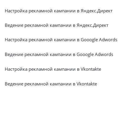
Настройка рекламной кампании в Яндекс.Директ
Ведение рекламной кампании в Яндекс.Директ
Настройка рекламной кампании в Gooogle Adwords
Ведение рекламной кампании в Gooogle Adwords
Настройка рекламной кампании в Vkontakte
Ведение рекламной кампании в Vkontakte
Почему это выгодно: в «Ситиникс» цена настройки и
ведения контекстной рекламы в Крыму рассчитывается
индивидуально. Вы не платите за усредненные пакеты,
которые не учитывают специфику вашей компании.
Наши профессионалы проводят все этапы (от