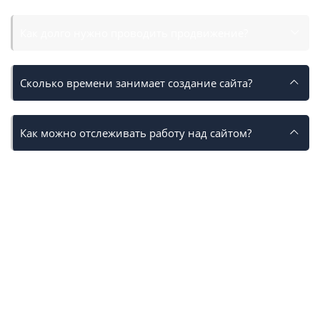
Как долго нужно проводить продвижение?
Сколько времени занимает создание сайта?
Как можно отслеживать работу над сайтом?
CITYNIX — ВЕБ-СТУДИЯ
РАЗРАБОТКИ
И
ПРОДВИЖЕНИЯ САЙТОВ
Компания ООО «Ситиникс» предлагает весь комплекс
профессиональных услуг по созданию и SEO
продвижению сайтов с 2009 года. За время работы мы
вывели в ТОП поисковиков более сотни проектов
разных тематик и уровней сложности. Наша веб-студия