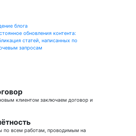
дение блога
стоянное обновления контента:
бликация статей, написанных по
ючевым запросам
говор
новым клиентом заключаем договор и
чётность
ы по всем работам, проводимым на