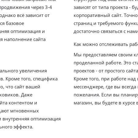
продвижения через 3-4
зависят от типа проекта - б
однако всё зависит от
корпоративный сайт. Точно
ся базовое
страниц и требуемого функц
шняя оптимизация и
достаточно связаться с нам
ся наполнение сайта
Как можно отслеживать раб
Мы предоставляем своим к
проделанной работе. Это ст
тального увеличения
проектов - от простого сай
в. Кроме того, специфика
Кроме того, при работе над
о, что сайт вашей
мессенджере, где вы всегда
ковиков. Даже
пожелания. Если вы планиру
йта контентом и
магазин, вы будете в курсе 
дают мгновенных
 и внутренняя оптимизация
ьного эффекта.