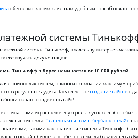
айта
обеспечит вашим клиентам удобный способ оплаты по
платежной системы Тинькоф
латежной системы Тинькофф, владельцу интернет-магазина
а также изучать документацию.
мы Тинькофф в Бурсе начинается от 10 000 рублей.
ыдаче поисковых систем, приносит компании максимум при
нных в результате аудита. Комплексное
создание сайтов
с д
работки начать продвигать сайт!
е финансами играет ключевую роль в успехе любого бизнес
платежные системы.
Платежная система сбербанк онлайн
ста
ернативами, такими как платежные системы Тинькофф банка
вашего онлайн-бизнеса, особенно если вы базируетесь в Бу