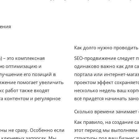
жения
Как долго нужно проводит
) – это комплексная
SEO-продвижение следует п
юю оптимизацию и
одинаково важно как для са
лучшение его позиций в
портала или интернет-мага
ижение помогает увеличить
проектом эффект сохраняетс
кс работ также входят
несколько недель ваш корп
а контентом и регулярное
всё придётся начинать зано
Сколько времени занимает 
Как правило, на создание са
ны не сразу. Особенно если
этот период мы выполняем 
х ключевых запросах. Мы
структуры под ваш бизнес и