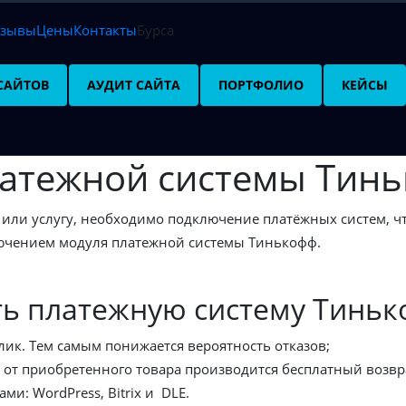
тзывы
Цены
Контакты
Бурса
САЙТОВ
АУДИТ САЙТА
ПОРТФОЛИО
КЕЙСЫ
атежной системы Тинь
или услугу, необходимо подключение платёжных систем, ч
лючением модуля платежной системы Тинькофф.
ть платежную систему Тинь
лик. Тем самым понижается вероятность отказов;
а от приобретенного товара производится бесплатный возв
и: WordPress, Bitrix и DLE.