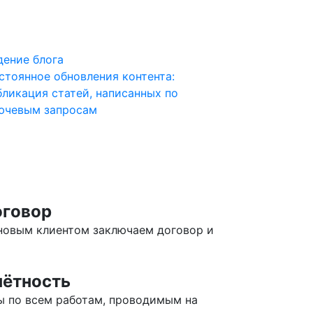
дение блога
стоянное обновления контента:
бликация статей, написанных по
ючевым запросам
говор
новым клиентом заключаем договор и
чётность
ы по всем работам, проводимым на