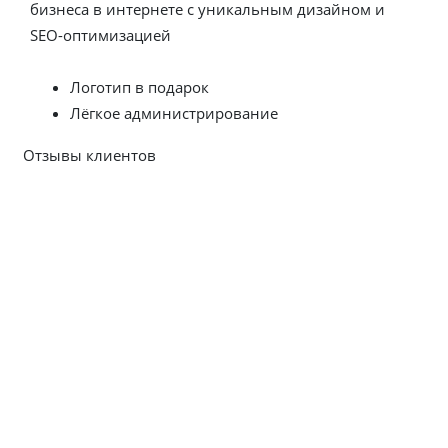
бизнеса в интернете с уникальным дизайном и
SEO-оптимизацией
Заказать сайт сегодня
Логотип в подарок
Лёгкое администрирование
Отзывы клиентов
Посмотреть все отзывы
CITYNIX — ВЕБ-СТУДИЯ
РАЗРАБОТКИ
И
ПРОДВИЖЕНИЯ САЙТОВ
Компания ООО «Ситиникс» предлагает весь комплекс
профессиональных услуг по созданию и SEO
продвижению сайтов с 2009 года. За время работы мы
вывели в ТОП поисковиков более сотни проектов
разных тематик и уровней сложности. Наша веб-студия
стремится к максимально эффективному и