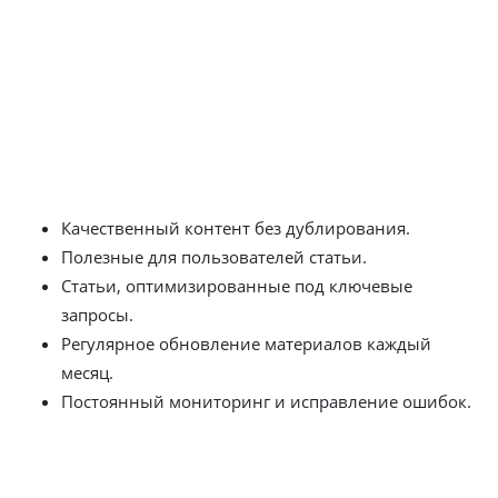
интересные темы привлекают внимание посетителей,
увеличивая время, проведенное ими на сайте.
Настройка контекстной рекламы
также способствует
улучшению позиций сайта.
Что мы предлагаем
Качественный контент без дублирования.
Полезные для пользователей статьи.
Статьи, оптимизированные под ключевые
запросы.
Регулярное обновление материалов каждый
месяц.
Постоянный мониторинг и исправление ошибок.
Этапы работы над ведением блога