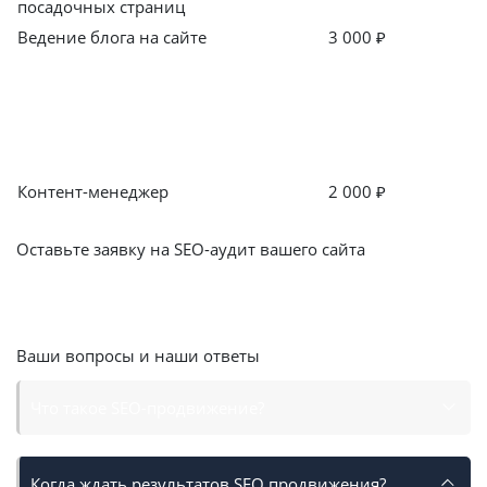
посадочных страниц
Ведение блога на сайте
3 000 ₽
Техническая поддержка и
консультация
Контент-менеджер
2 000 ₽
Смотреть все кейсы
Оставьте заявку на SEO-аудит вашего сайта
Получите скидку
15%
на месяц SEO продвижения
Оставить заявку
Ваши вопросы и наши ответы
Что такое SEO-продвижение?
Когда ждать результатов SEO продвижения?