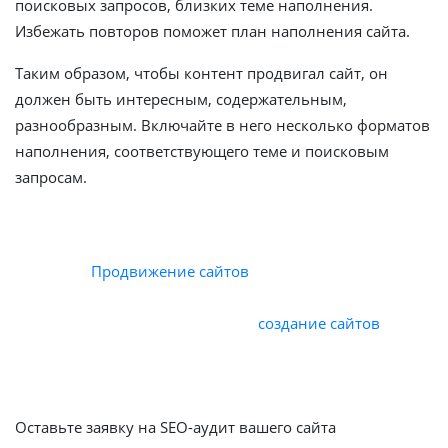
поисковых запросов, близких теме наполнения.
Избежать повторов поможет план наполнения сайта.
Таким образом, чтобы контент продвигал сайт, он
должен быть интересным, содержательным,
разнообразным. Включайте в него несколько форматов
наполнения, соответствующего теме и поисковым
запросам.
Сайт, находящийся на первых строчках в выдаче
поисковых систем, приносит компании максимум
прибыли.
Продвижение сайтов
в Google и Yandex
разрабатывается на основе данных, полученных в
результате аудита. Комплексное
создание сайтов
с
дальнейшим продвижением в поисковых системах дает
возможность уже на этапе разработки начать
продвигать сайт!
Оставьте заявку на SEO-аудит вашего сайта