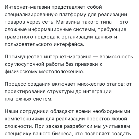
Интернет-магазин представляет собой
специализированную платформу для реализации
товаров через сеть. Магазины такого типа — это
сложные информационные системы, требующие
грамотного подхода к организации данных и
пользовательского интерфейса.
Преимущество интернет-магазина — возможность
круглосуточной работы без привязки к
физическому местоположению.
Процесс создания включает множество этапов: от
проектирования структуры до интеграции
платежных систем.
Наши сотрудники обладают всеми необходимыми
компетенциями для реализации проектов любой
сложности. При заказе разработки мы учитываем
специфику вашего бизнеса, что позволяет создать