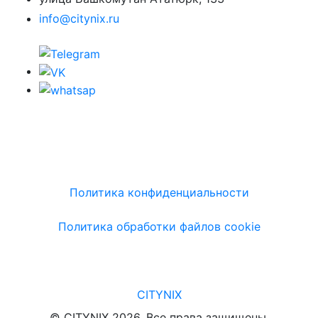
info@citynix.ru
Политика конфиденциальности
Политика обработки файлов cookie
CITYNIX
© CITYNIX 2026. Все права защищены.