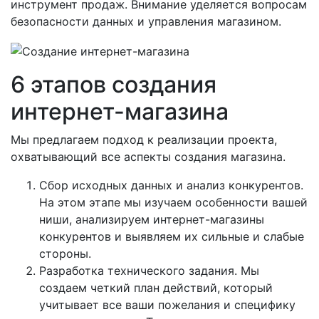
инструмент продаж. Внимание уделяется вопросам
безопасности данных и управления магазином.
6 этапов создания
интернет-магазина
Мы предлагаем подход к реализации проекта,
охватывающий все аспекты создания магазина.
Сбор исходных данных и анализ конкурентов.
На этом этапе мы изучаем особенности вашей
ниши, анализируем интернет-магазины
конкурентов и выявляем их сильные и слабые
стороны.
Разработка технического задания. Мы
создаем четкий план действий, который
учитывает все ваши пожелания и специфику