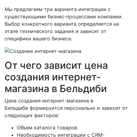
Мы предлагаем три варианта интеграции с
существующими бизнес-процессами компании.
Выбор конкретного варианта определяется на
этапе технического задания и зависит от
специфики вашего бизнеса.
От чего зависит цена
создания интернет-
магазина в Бельдиби
Цена создания интернет-магазина в
Бельдиби формируется персонально и зависит от
следующих факторов:
Объем каталога товаров.
Необходимость интеграции с CRM-