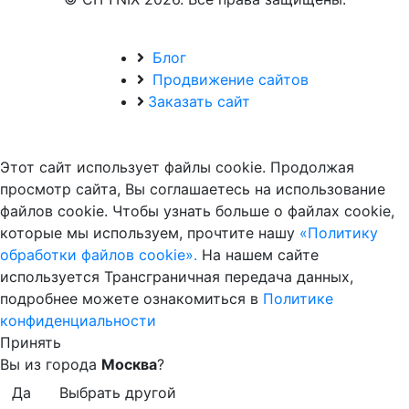
Блог
Продвижение сайтов
Заказать сайт
Этот сайт использует файлы cookie. Продолжая
просмотр сайта, Вы соглашаетесь на использование
файлов cookie. Чтобы узнать больше о файлах cookie,
которые мы используем, прочтите нашу
«Политику
обработки файлов cookie».
На нашем сайте
используется Трансграничная передача данных,
подробнее можете ознакомиться в
Политике
конфиденциальности
Принять
Вы из города
Москва
?
Да
Выбрать другой