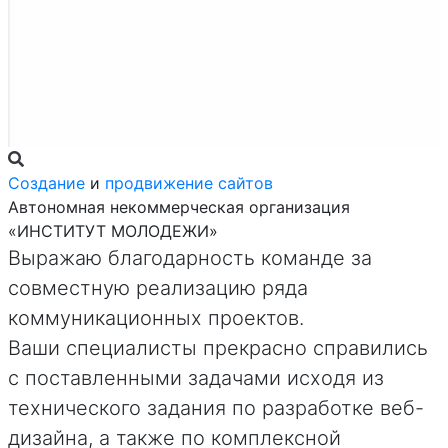
Создание
и
продвижение сайтов
Автономная некоммерческая организация
«ИНСТИТУТ МОЛОДЕЖИ»
Выражаю благодарность команде за
совместную реализацию ряда
коммуникационных проектов.
Ваши специалисты прекрасно справились
с поставленными задачами исходя из
технического задания по разработке веб-
дизайна, а также по комплексной