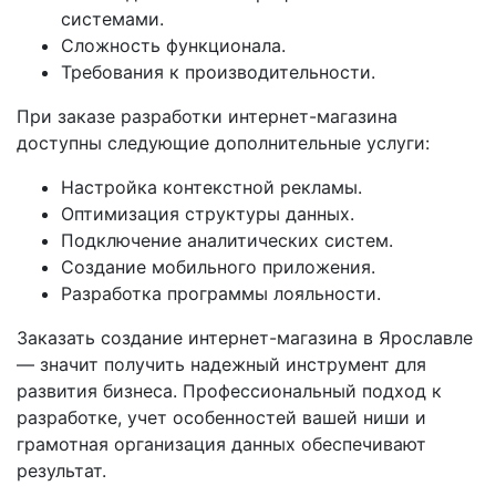
системами.
Сложность функционала.
Требования к производительности.
При заказе разработки интернет-магазина
доступны следующие дополнительные услуги:
Настройка контекстной рекламы.
Оптимизация структуры данных.
Подключение аналитических систем.
Создание мобильного приложения.
Разработка программы лояльности.
Заказать создание интернет-магазина в Ярославле
— значит получить надежный инструмент для
развития бизнеса. Профессиональный подход к
разработке, учет особенностей вашей ниши и
грамотная организация данных обеспечивают
результат.