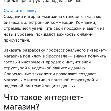
Продающая структура под ваш бизнес
Оставить заявку
Создание интернет-магазина становится частью
бизнеса в электронной коммерции. Компании,
стремящиеся увеличить свои продажи и выйти на
новый уровень, понимают важность онлайн-
присутствия.
Заказать разработку профессионального интернет-
магазина под ключ в Ярославле — значит получить
готовый инструмент продаж с интуитивной
структурой и надежной защитой данных.
Современные технологии позволяют создавать
магазины с интуитивно понятной структурой и
надежной системой защиты данных.
Что такое интернет-
магазин?