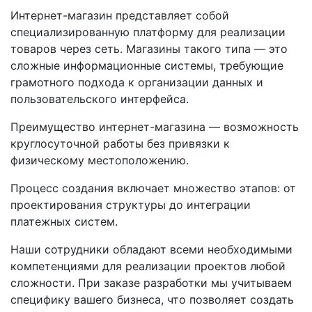
Интернет-магазин представляет собой
специализированную платформу для реализации
товаров через сеть. Магазины такого типа — это
сложные информационные системы, требующие
грамотного подхода к организации данных и
пользовательского интерфейса.
Преимущество интернет-магазина — возможность
круглосуточной работы без привязки к
физическому местоположению.
Процесс создания включает множество этапов: от
проектирования структуры до интеграции
платежных систем.
Наши сотрудники обладают всеми необходимыми
компетенциями для реализации проектов любой
сложности. При заказе разработки мы учитываем
специфику вашего бизнеса, что позволяет создать