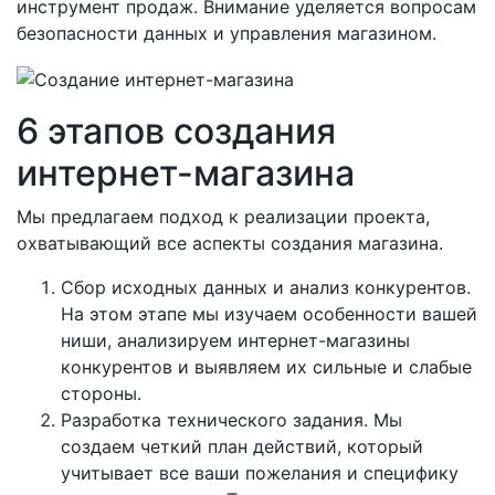
инструмент продаж. Внимание уделяется вопросам
безопасности данных и управления магазином.
6 этапов создания
интернет-магазина
Мы предлагаем подход к реализации проекта,
охватывающий все аспекты создания магазина.
Сбор исходных данных и анализ конкурентов.
На этом этапе мы изучаем особенности вашей
ниши, анализируем интернет-магазины
конкурентов и выявляем их сильные и слабые
стороны.
Разработка технического задания. Мы
создаем четкий план действий, который
учитывает все ваши пожелания и специфику