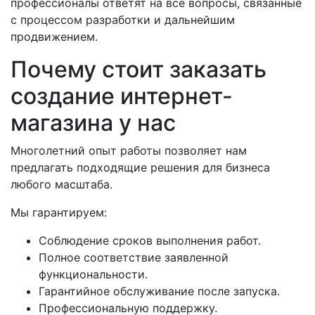
профессионалы ответят на все вопросы, связанные
с процессом разработки и дальнейшим
продвижением.
Почему стоит заказать
создание интернет-
магазина у нас
Многолетний опыт работы позволяет нам
предлагать подходящие решения для бизнеса
любого масштаба.
Мы гарантируем:
Соблюдение сроков выполнения работ.
Полное соответствие заявленной
функциональности.
Гарантийное обслуживание после запуска.
Профессиональную поддержку.