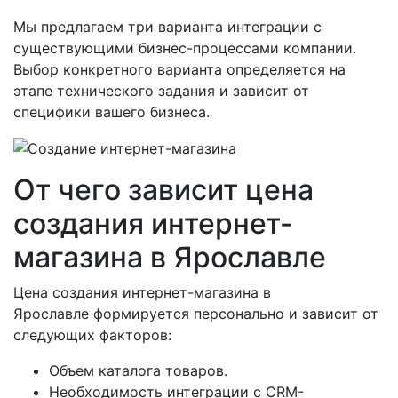
Мы предлагаем три варианта интеграции с
существующими бизнес-процессами компании.
Выбор конкретного варианта определяется на
этапе технического задания и зависит от
специфики вашего бизнеса.
От чего зависит цена
создания интернет-
магазина в Ярославле
Цена создания интернет-магазина в
Ярославле формируется персонально и зависит от
следующих факторов:
Объем каталога товаров.
Необходимость интеграции с CRM-