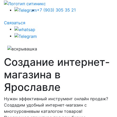
+7 (903) 305 35 21
Связаться
Создание интернет-
магазина в
Ярославле
Нужен эффективный инструмент онлайн продаж?
Создадим удобный интернет-магазин с
многоуровневым каталогом товаров!