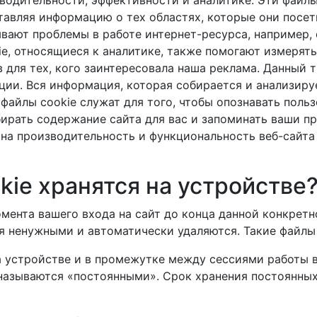
водительности, эффективности и аналитике. Эти файлы
тавляя информацию о тех областях, которые они посет
ывают проблемы в работе интернет-ресурса, например,
ie, относящиеся к аналитике, также помогают измеря
для тех, кого заинтересовала наша реклама. Данный т
ии. Вся информация, которая собирается и анализируе
файлы cookie служат для того, чтобы опознавать поль
ирать содержание сайта для вас и запоминать ваши пр
 на производительность и функциональность веб-сайта
kie хранятся на устройстве
мента вашего входа на сайт до конца данной конкретн
я ненужными и автоматически удаляются. Такие файлы
 устройстве и в промежутке между сессиями работы в
 называются «постоянными». Срок хранения постоянных