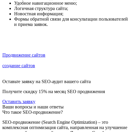
Удобное навигационное меню;
Логичная структура сайта;
Новостная информация;
Формы обратной связи для консультации пользователей
и приема заявок.
Сайт, находящийся на первых строчках в выдаче поисковых
систем, приносит компании максимум прибыли.
Продвижение сайтов
в Google и Yandex разрабатывается на
основе данных, полученных в результате аудита. Комплексное
создание сайтов
с дальнейшим продвижением в поисковых
системах дает возможность уже на этапе разработки начать
продвигать сайт!
Оставьте заявку на SEO-аудит вашего сайта
Получите скидку
15%
на месяц SEO продвижения
Оставить заявку
Ваши вопросы и наши ответы
Что такое SEO-продвижение?
SEO-продвижение (Search Engine Optimization) – это
комплексная оптимизация сайта, направленная на улучшение