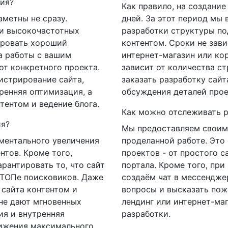
ния?
Как правило, на создание 
аметны не сразу.
дней. За этот период мы 
 и высокочастотных
разработки структуры по
ировать хороший
контентом. Сроки не завис
а работы с вашим
интернет-магазин или ко
от конкретного проекта.
зависит от количества с
истрирование сайта,
заказать разработку сайт
ренняя оптимизация, а
обсуждения деталей прое
тентом и ведение блога.
Как можно отслеживать р
ия?
Мы предоставляем своим
ментального увеличения
проделанной работе. Это
нтов. Кроме того,
проектов - от простого с
рантировать то, что сайт
портала. Кроме того, пр
 ТОПе поисковиков. Даже
создаём чат в мессенджер
 сайта контентом и
вопросы и высказать пож
не дают мгновенных
лендинг или интернет-маг
ия и внутренняя
разработки.
тижения максимального