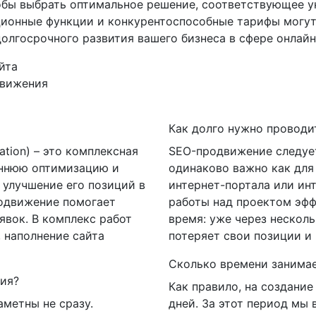
обы выбрать оптимальное решение, соответствующее 
ационные функции и конкурентоспособные тарифы могу
олгосрочного развития вашего бизнеса в сфере онлайн
йта
движения
Как долго нужно проводи
ation) – это комплексная
SEO-продвижение следует
еннюю оптимизацию и
одинаково важно как для 
 улучшение его позиций в
интернет-портала или ин
родвижение помогает
работы над проектом эфф
явок. В комплекс работ
время: уже через нескол
 наполнение сайта
потеряет свои позиции и 
Сколько времени занимае
ния?
Как правило, на создание 
аметны не сразу.
дней. За этот период мы 