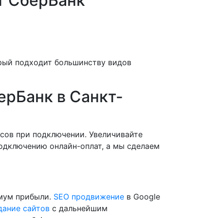
т СберБанк
орый подходит большинству видов
ерБанк в Санкт-
нсов при подключении. Увеличивайте
подключению онлайн-оплат, а мы сделаем
имум прибыли.
SEO продвижение
в Google
дание сайтов
с дальнейшим