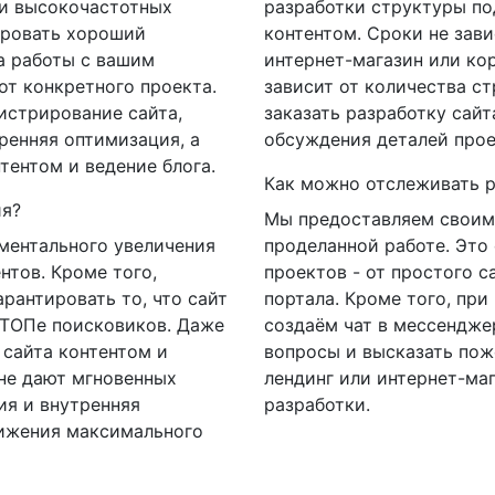
 и высокочастотных
разработки структуры по
ировать хороший
контентом. Сроки не завис
а работы с вашим
интернет-магазин или ко
от конкретного проекта.
зависит от количества с
истрирование сайта,
заказать разработку сайт
ренняя оптимизация, а
обсуждения деталей прое
тентом и ведение блога.
Как можно отслеживать р
ия?
Мы предоставляем своим
ментального увеличения
проделанной работе. Это
нтов. Кроме того,
проектов - от простого с
рантировать то, что сайт
портала. Кроме того, пр
 ТОПе поисковиков. Даже
создаём чат в мессенджер
 сайта контентом и
вопросы и высказать пож
не дают мгновенных
лендинг или интернет-маг
ия и внутренняя
разработки.
тижения максимального