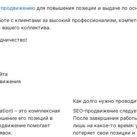
-продвижению
для повышения позиции и выдаче по ос
оте с клиентами за высокий профессионализм, компете
 вашего коллектива.
дничество!
 в выдаче поисковых систем, приносит компании макс
ове данных, полученных в результате аудита. Комплек
т возможность уже на этапе разработки начать продви
йта
движения
Как долго нужно проводи
ation) – это комплексная
SEO-продвижение следует
чшение его позиций в
После завершения работы
родвижение помогает
лишь на какое-то время: 
явок.
потеряет свои позиции и 