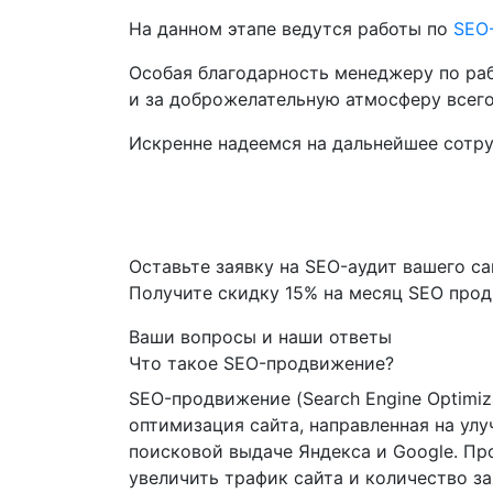
На данном этапе ведутся работы по
SEO
Особая благодарность менеджеру по раб
и за доброжелательную атмосферу всего
Искренне надеемся на дальнейшее сотру
Сайт, находящийся на первых строчках
Google и Yandex разрабатывается на осн
продвижением в поисковых системах дае
Оставьте заявку на SEO-аудит вашего са
Получите скидку
15%
на месяц SEO про
Ваши вопросы и наши ответы
Что такое SEO-продвижение?
SEO-продвижение (Search Engine Optimiz
оптимизация сайта, направленная на улу
поисковой выдаче Яндекса и Google. П
увеличить трафик сайта и количество за