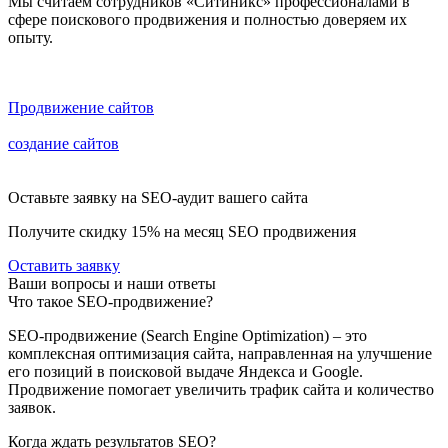
Мы считаем сотрудников «Ситиникс» профессионалами в
сфере поискового продвижения и полностью доверяем их
опыту.
Сайт, находящийся на первых строчках в выдаче поисковых
систем, приносит компании максимум прибыли.
Продвижение сайтов
в Google и Yandex разрабатывается на
основе данных, полученных в результате аудита. Комплексное
создание сайтов
с дальнейшим продвижением в поисковых
системах дает возможность уже на этапе разработки начать
продвигать сайт!
Оставьте заявку на SEO-аудит вашего сайта
Получите скидку
15%
на месяц SEO продвижения
Оставить заявку
Ваши вопросы и наши ответы
Что такое SEO-продвижение?
SEO-продвижение (Search Engine Optimization) – это
комплексная оптимизация сайта, направленная на улучшение
его позиций в поисковой выдаче Яндекса и Google.
Продвижение помогает увеличить трафик сайта и количество
заявок.
Когда ждать результатов SEO?