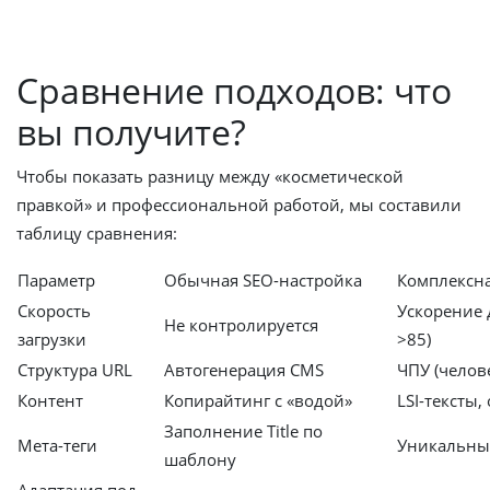
Сравнение подходов: что
вы получите?
Чтобы показать разницу между «косметической
правкой» и профессиональной работой, мы составили
таблицу сравнения:
Параметр
Обычная SEO-настройка
Комплексна
Скорость
Ускорение д
Не контролируется
загрузки
>85)
Структура URL
Автогенерация CMS
ЧПУ (челов
Контент
Копирайтинг с «водой»
LSI-тексты
Заполнение Title по
Мета-теги
Уникальные
шаблону
Адаптация под