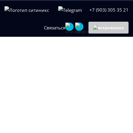
+7 (903) 305 35 21
Связаться
Ведение блога на
сайте в
Нижнекамске
Нужен качественный контент?
Закажите ведение блога на сайте вашей компании.
Публикуем интересные статьи и привлекаем новых
клиентов
Бесплатная проверка вашего сайта
Наша веб-студия предлагает свои услуги по ведению