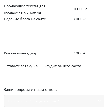
Продающие тексты для
10 000 ₽
посадочных страниц
Ведение блога на сайте
3 000 ₽
Техническая поддержка и
консультация
Контент-менеджер
2 000 ₽
Смотреть все кейсы
Оставьте заявку на SEO-аудит вашего сайта
Получите скидку
15%
на месяц SEO продвижения
Оставить заявку
Ваши вопросы и наши ответы
Что такое SEO-продвижение?