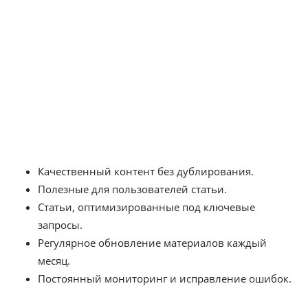
блога с полезными статьями способствует укреплению
доверия пользователей к компании. Актуальные и
интересные темы привлекают внимание посетителей,
увеличивая время, проведенное ими на сайте.
Настройка контекстной рекламы
также способствует
улучшению позиций сайта.
Что мы предлагаем
Качественный контент без дублирования.
Полезные для пользователей статьи.
Статьи, оптимизированные под ключевые
запросы.
Регулярное обновление материалов каждый
месяц.
Постоянный мониторинг и исправление ошибок.