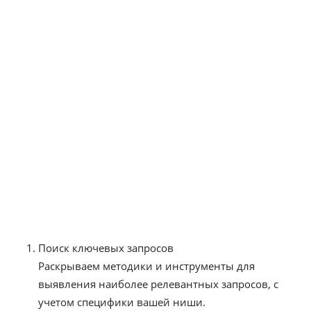
работу с контентом блога, если таковой имеется.
SEO блог. Продвижение сайтов в
центре внимания
Продвижение сайтов становится ключевым элементом
успешного онлайн-присутствия. В нашем SEO блоге мы
регулярно предоставляем информацию, необходимую
для эффективной оптимизации и улучшения
видимости вашего сайта в поисковых системах.
Темы, которые мы освещаем:
Поиск ключевых запросов
Раскрываем методики и инструменты для
выявления наиболее релевантных запросов, с
учетом специфики вашей ниши.