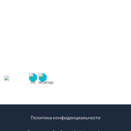
разных тематик и уровней сложности. Наша веб-студия
стремится к максимально эффективному и
долгосрочному сотрудничеству с клиентами.
КОНТАКТЫ
+7 (903) 305 35 21
ул. Первопроходцев, 7А
info@citynix.ru
Политика конфиденциальности