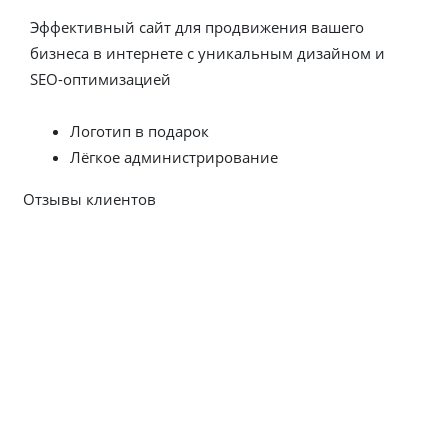
Эффективный сайт для продвижения вашего
бизнеса в интернете с уникальным дизайном и
SEO-оптимизацией
Заказать сайт сегодня
Логотип в подарок
Лёгкое администрирование
Отзывы клиентов
Посмотреть все отзывы
CITYNIX — ВЕБ-СТУДИЯ
РАЗРАБОТКИ
И
ПРОДВИЖЕНИЯ САЙТОВ
Компания ООО «Ситиникс» предлагает весь комплекс
профессиональных услуг по созданию и SEO
продвижению сайтов с 2009 года. За время работы мы
вывели в ТОП поисковиков более сотни проектов