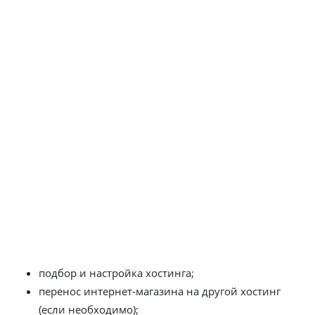
работ, обеспечивающий полноценное
функционирование веб-ресурса. И если
создание сайта
— это разовая работа, то его
сео продвижение
и
поддержка – это постоянный процесс.
Администрирование бывает техническим и
информационным. Расскажем про каждое направление.
Техническое администрирование
Его задача – обеспечить полную работоспособность
интернет-магазина в режиме 24/7. Для решения этой
задачи, прорабатываются следующие пункты:
подбор и настройка хостинга;
перенос интернет-магазина на другой хостинг
(если необходимо);