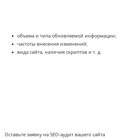
например: написание 5 текстов/месяц + добавление 25
карточек товара + создание контекстной рекламы. Цена
поддержки сайта зависит от:
объема и типа обновляемой информации;
частоты внесения изменений;
вида сайта, наличия скриптов и т. д.
В компании Ситиникс цена за администрирование
сайта стартует от 10000 руб.
Управление магазином (обработку заказов, общение с
клиентами и прочее) тоже можно делегировать
наемным сотрудникам. Таким образом за
определенную плату вы снимите с себя значительную
часть забот, касающихся сайта.
Оставьте заявку на SEO-аудит вашего сайта