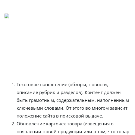
Информационное администрирование
Оно призвано предоставить клиентам интернет-
магазина актуальную информацию о предлагаемых
товарах и услугах. Понятие «информационное
администрирование интернет-магазина» тесно
пересекается с понятием «управление сайта». В него
входят:
Текстовое наполнение (обзоры, новости,
описание рубрик и разделов). Контент должен
быть грамотным, содержательным, наполненным
ключевыми словами. От этого во многом зависит
положение сайта в поисковой выдаче.
Обновление карточек товара (извещения о
появлении новой продукции или о том, что товар