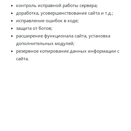
контроль исправной работы сервера;
доработка, усовершенствование сайта и т.д.;
исправление ошибок в коде;
защита от ботов;
расширение функционала сайта, установка
дополнительных модулей;
резервное копирование данных информации с
сайта.
Зачастую, техническое администрирование интернет-
магазина производит человек или компания, которая
занималась разработкой сайта. Для людей без
специальных знаний в области IT и программирования
это может стать проблемой. Компания Ситиникс, как
разработчик, предоставляет полную техподдержку
проектов, созданных на ее движке.