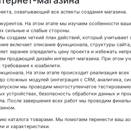
нтернет-магазина
екта, охватывающий все аспекты создания магазина.
нкурентов. На этом этапе мы изучаем особенности ваш
их сильные и слабые стороны.
 Мы создаем четкий план действий, который учитывает
ание включает описание функционала, структуры сайта
ляет заранее определить цену проекта и избежать неп
ем продающий дизайн интернет-магазина. При этом у
 требования к юзабилити.
кционала. На этом этапе происходит реализация всех 
 до сложных модулей (интеграция с CRM, аналитика, си
запуском мы проводим многоступенчатое тестирование:
ых устройствах, безопасность обработки данных и про
ала. После завершения всех работ мы проводим финаль
азином.
ию каталога товарами. Мы помогаем перенести ваш ас
ии и характеристики.