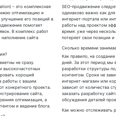
ation) – это комплексная
SEO-продвижение следует
еннюю оптимизацию и
одинаково важно как для 
 улучшение его позиций в
интернет-портала или ин
родвижение помогает
работы над проектом эфф
явок. В комплекс работ
время: уже через нескол
 наполнение сайта
потеряет свои позиции и 
Сколько времени занимае
ния?
Как правило, на создание 
аметны не сразу.
дней. За этот период мы 
 и высокочастотных
разработки структуры по
ировать хороший
контентом. Сроки не завис
а работы с вашим
интернет-магазин или ко
от конкретного проекта.
зависит от количества с
истрирование сайта,
заказать разработку сайт
ренняя оптимизация, а
обсуждения деталей прое
тентом и ведение блога.
Как можно отслеживать р