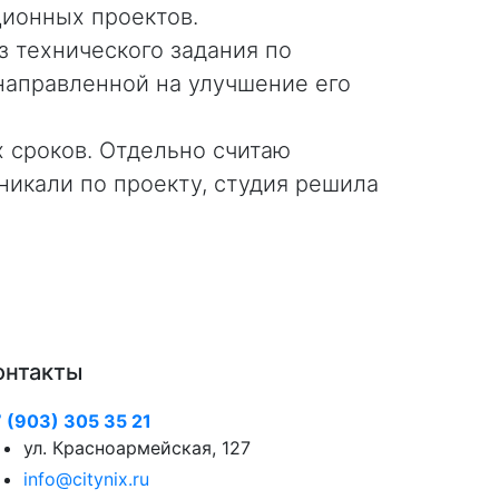
ионных проектов.
Специалис
 технического задания по
В кратчай
 направленной на улучшение его
ключевые 
стильный 
 сроков. Отдельно считаю
В ходе ра
никали по проекту, студия решила
вносились
всем возн
онтакты
 (903) 305 35 21
ул. Красноармейская, 127
info@citynix.ru