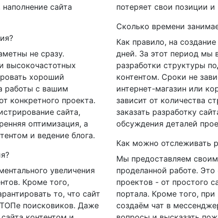
 наполнение сайта
потеряет свои позиции и 
Сколько времени занимае
ния?
Как правило, на создание 
аметны не сразу.
дней. За этот период мы 
 и высокочастотных
разработки структуры по
ировать хороший
контентом. Сроки не завис
а работы с вашим
интернет-магазин или ко
от конкретного проекта.
зависит от количества с
истрирование сайта,
заказать разработку сайт
ренняя оптимизация, а
обсуждения деталей прое
тентом и ведение блога.
Как можно отслеживать р
ия?
Мы предоставляем своим
ментального увеличения
проделанной работе. Это
нтов. Кроме того,
проектов - от простого с
рантировать то, что сайт
портала. Кроме того, пр
 ТОПе поисковиков. Даже
создаём чат в мессенджер
 сайта контентом и
вопросы и высказать пож