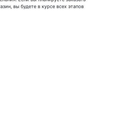
азин, вы будете в курсе всех этапов
Создание са
ООО «Научн