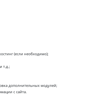
ние
собность интернет-магазина в режиме 24/7. Для решения эт
хостинг (если необходимо);
 т.д.;
новка дополнительных модулей;
мации с сайта.
интернет-магазина производит человек или компания, котор
 и программирования это может стать проблемой. Компания 