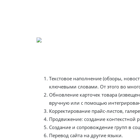
полную техподдержку проектов, созданных 
Информационное администри
Оно призвано предоставить клиентам инте
администрирование интернет-магазина» тесн
Текстовое наполнение (обзоры, новос
ключевыми словами. От этого во мног
Обновление карточек товара (извещени
вручную или с помощью интегрирова
Корректирование прайс-листов, галер
Продвижение: создание контекстной р
Создание и сопровождение групп в соц
Перевод сайта на другие языки.