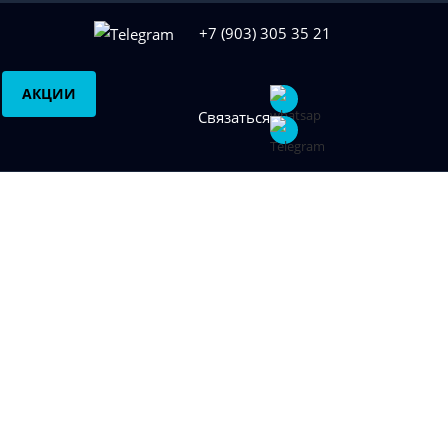
+7 (903) 305 35 21
АКЦИИ
Связаться
на от 10000
ирование веб-ресурса. И если
создание
ирование бывает техническим и