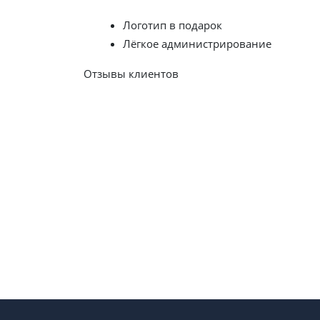
Заказать сайт сегодня
Логотип в подарок
Лёгкое администрирование
Отзывы клиентов
Посмотреть все отзывы
CITYNIX — ВЕБ-СТУДИЯ
РАЗРАБОТКИ
И
ПР
Компания ООО «Ситиникс» предлагает весь 
SEO продвижению сайтов с 2009 года. За в
сотни проектов разных тематик и уровней с
эффективному и долгосрочному сотрудничес