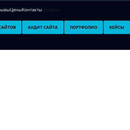
зывы
Цены
Контакты
Ыспарта
САЙТОВ
АУДИТ САЙТА
ПОРТФОЛИО
КЕЙСЫ
ние интернет-магази
то комплекс работ, обеспечивающий полноценное функцион
вижение
и поддержка – это постоянный процесс. Администр
аправление.