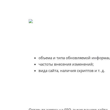
Цена администрирования инте
Предпринимателям необязательно взваливат
наборы услуг, например: написание 5 текст
зависит от:
объема и типа обновляемой информа
частоты внесения изменений;
вида сайта, наличия скриптов и т. д.
В компании Ситиникс цена за администриров
Управление магазином (обработку заказов,
определенную плату вы снимите с себя знач
Оставьте заявку на SEO-аудит вашего сайта