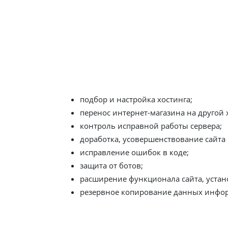
Техническое администрирова
Его задача – обеспечить полную работоспо
пункты:
подбор и настройка хостинга;
перенос интернет-магазина на другой 
контроль исправной работы сервера;
доработка, усовершенствование сайта и
исправление ошибок в коде;
защита от ботов;
расширение функционала сайта, уста
резервное копирование данных инфор
Зачастую, техническое администрирование 
людей без специальных знаний в области IT