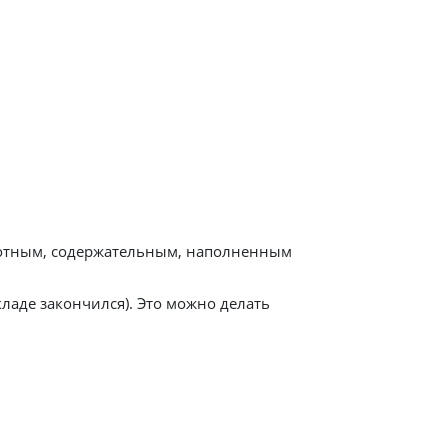
арах и услугах. Понятие «информационное
ят:
амотным, содержательным, наполненным
ладе закончился). Это можно делать