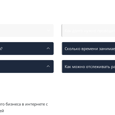
жения
Как долго нужно проводи
я?
Сколько времени занимает
Как можно отслеживать ра
о бизнеса в интернете с
ей