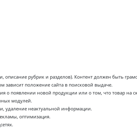
на ее движке.
рование
рнет-магазина актуальную информацию о предлагаемых тов
о пересекается с понятием «управление сайта». В него вход
ти, описание рубрик и разделов). Контент должен быть гр
ом зависит положение сайта в поисковой выдаче.
я о появлении новой продукции или о том, что товар на ск
нных модулей.
еи, удаление неактуальной информации.
екламы, оптимизация.
сетях.