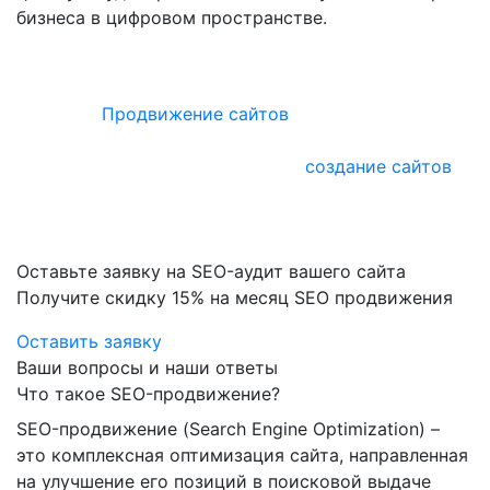
бизнеса в цифровом пространстве.
Сайт, находящийся на первых строчках в выдаче
поисковых систем, приносит компании максимум
прибыли.
Продвижение сайтов
в Google и Yandex
разрабатывается на основе данных, полученных в
результате аудита. Комплексное
создание сайтов
с
дальнейшим продвижением в поисковых системах
дает возможность уже на этапе разработки начать
продвигать сайт!
Оставьте заявку на SEO-аудит вашего сайта
Получите скидку
15%
на месяц SEO продвижения
Оставить заявку
Ваши вопросы и наши ответы
Что такое SEO-продвижение?
SEO-продвижение (Search Engine Optimization) –
это комплексная оптимизация сайта, направленная
на улучшение его позиций в поисковой выдаче