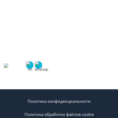
стремится к максимально эффективному и
долгосрочному сотрудничеству с клиентами.
КОНТАКТЫ
+7 (903) 305 35 21
ул. 2-ая Юго-Западная д.7, офис 35/1
info@citynix.ru
Политика конфиденциальности
Политика обработки файлов cookie