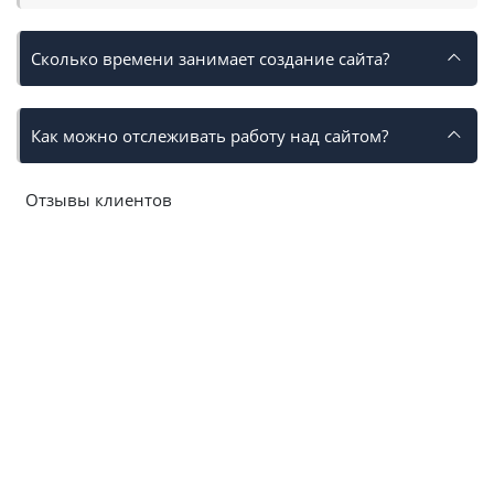
Сколько времени занимает создание сайта?
Как можно отслеживать работу над сайтом?
Отзывы клиентов
Посмотреть все отзывы
CITYNIX — ВЕБ-СТУДИЯ
РАЗРАБОТКИ
И
ПРОДВИЖЕНИЯ САЙТОВ
Компания ООО «Ситиникс» предлагает весь комплекс
профессиональных услуг по созданию и SEO
продвижению сайтов с 2009 года. За время работы мы
вывели в ТОП поисковиков более сотни проектов
разных тематик и уровней сложности. Наша веб-студия