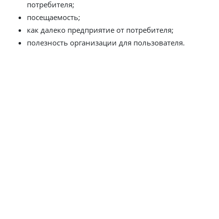
потребителя;
посещаемость;
как далеко предприятие от потребителя;
полезность организации для пользователя.
Все это влияет на то, как высоко сайт поднимется в
поисковике. Кроме этого следите за репутацией
компании, проверяйте соотношение положительных и
отрицательных отзывов. Также стоит продвигать
страницу за счет онлайн-каталогов и СМИ, делать
оптимизацию под голосовые запросы.
Но соблюдать только эти пункты недостаточно, ведь
конкуренция огромна. Если хотите продвинуть вебсайт,
без дополнительных инструментов не обойтись. SEO-
оптимизация – отличный способ раскрутки в
интернете.