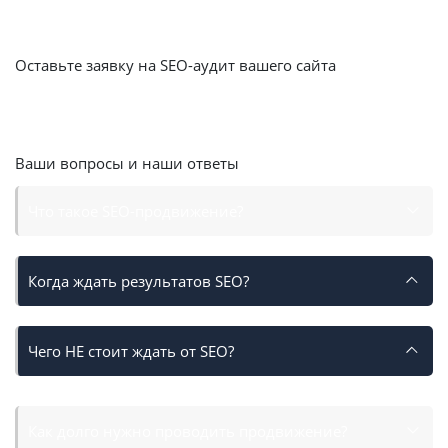
возможность уже на этапе разработки начать
продвигать сайт!
Оставьте заявку на SEO-аудит вашего сайта
Получите скидку
15%
на месяц SEO продвижения
Оставить заявку
Ваши вопросы и наши ответы
Что такое SEO-продвижение?
Когда ждать результатов SEO?
Чего НЕ стоит ждать от SEO?
Как долго нужно проводить продвижение?