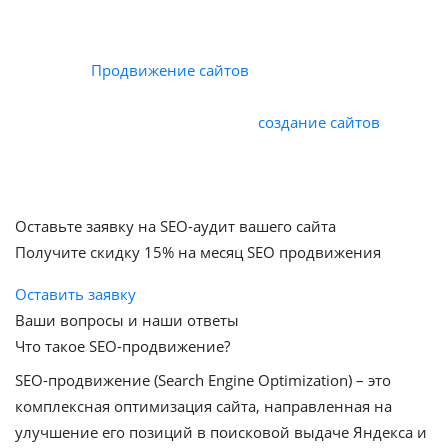
Сайт, находящийся на первых строчках в выдаче
поисковых систем, приносит компании максимум
прибыли.
Продвижение сайтов
в Google и Yandex
разрабатывается на основе данных, полученных в
результате аудита. Комплексное
создание сайтов
с
дальнейшим продвижением в поисковых системах дает
возможность уже на этапе разработки начать
продвигать сайт!
Оставьте заявку на SEO-аудит вашего сайта
Получите скидку
15%
на месяц SEO продвижения
Оставить заявку
Ваши вопросы и наши ответы
Что такое SEO-продвижение?
SEO-продвижение (Search Engine Optimization) – это
комплексная оптимизация сайта, направленная на
улучшение его позиций в поисковой выдаче Яндекса и