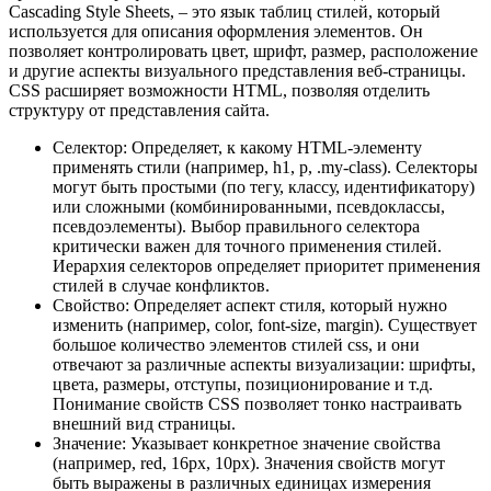
Cascading Style Sheets, – это язык таблиц стилей, который
используется для описания оформления элементов. Он
позволяет контролировать цвет, шрифт, размер, расположение
и другие аспекты визуального представления веб-страницы.
CSS расширяет возможности HTML, позволяя отделить
структуру от представления сайта.
Селектор: Определяет, к какому HTML-элементу
применять стили (например, h1, p, .my-class). Селекторы
могут быть простыми (по тегу, классу, идентификатору)
или сложными (комбинированными, псевдоклассы,
псевдоэлементы). Выбор правильного селектора
критически важен для точного применения стилей.
Иерархия селекторов определяет приоритет применения
стилей в случае конфликтов.
Свойство: Определяет аспект стиля, который нужно
изменить (например, color, font-size, margin). Существует
большое количество элементов стилей css, и они
отвечают за различные аспекты визуализации: шрифты,
цвета, размеры, отступы, позиционирование и т.д.
Понимание свойств CSS позволяет тонко настраивать
внешний вид страницы.
Значение: Указывает конкретное значение свойства
(например, red, 16px, 10px). Значения свойств могут
быть выражены в различных единицах измерения