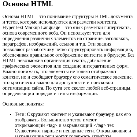
Основы HTML
Основы HTML – это понимание структуры HTML-документа
и тегов, которые используются для разметки контента.
HyperText Markup Language – это язык разметки гипертекста,
основа современного веба. Он использует теги для
определения различных элементов на странице: заголовков,
параграфов, изображений, ссылок и т.д. Эти знания
позволяют разработчику четко структурировать информацию,
обеспечивая правильное отображение контента в браузере. Без
HTML невозможна организация текста, добавление
графических элементов или создание интерактивных форм.
Важно понимать, что элементы не только отображают
контент, но и сообщают браузеру его семантическое значение,
что критически важно для доступности и поисковой
оптимизации сайта. По сути это скелет любой веб-страницы,
определяющий порядок и типы информации.
Основные понятия:
Теги: Окружают контент и указывают браузеру, как его
отображать. Большинство тегов имеют
открывающий <tag> и закрывающий </tag> тег.
Существуют парные и непарные теги. Открывающие и
закрывающие теги могут содержать атрибуты.