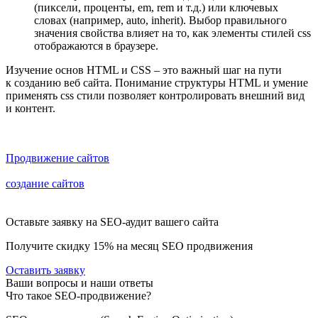
(пиксели, проценты, em, rem и т.д.) или ключевых
словах (например, auto, inherit). Выбор правильного
значения свойства влияет на то, как элементы стилей css
отображаются в браузере.
Изучение основ HTML и CSS – это важный шаг на пути
к созданию веб сайта. Понимание структуры HTML и умение
применять css стили позволяет контролировать внешний вид
и контент.
Сайт, находящийся на первых строчках в выдаче поисковых
систем, приносит компании максимум прибыли.
Продвижение сайтов
в Google и Yandex разрабатывается на
основе данных, полученных в результате аудита. Комплексное
создание сайтов
с дальнейшим продвижением в поисковых
системах дает возможность уже на этапе разработки начать
продвигать сайт!
Оставьте заявку на SEO-аудит вашего сайта
Получите скидку
15%
на месяц SEO продвижения
Оставить заявку
Ваши вопросы и наши ответы
Что такое SEO-продвижение?