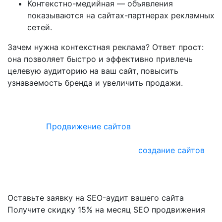
Контекстно-медийная — объявления
показываются на сайтах-партнерах рекламных
сетей.
Зачем нужна контекстная реклама? Ответ прост:
она позволяет быстро и эффективно привлечь
целевую аудиторию на ваш сайт, повысить
узнаваемость бренда и увеличить продажи.
Сайт, находящийся на первых строчках в выдаче
поисковых систем, приносит компании максимум
прибыли.
Продвижение сайтов
в Google и Yandex
разрабатывается на основе данных, полученных в
результате аудита. Комплексное
создание сайтов
с
дальнейшим продвижением в поисковых системах
дает возможность уже на этапе разработки начать
продвигать сайт!
Оставьте заявку на SEO-аудит вашего сайта
Получите скидку
15%
на месяц SEO продвижения