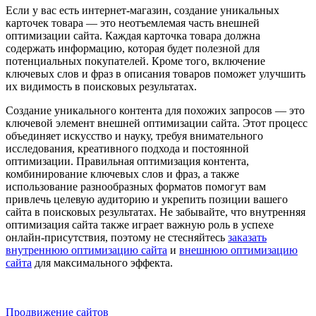
Если у вас есть интернет-магазин, создание уникальных
карточек товара — это неотъемлемая часть внешней
оптимизации сайта. Каждая карточка товара должна
содержать информацию, которая будет полезной для
потенциальных покупателей. Кроме того, включение
ключевых слов и фраз в описания товаров поможет улучшить
их видимость в поисковых результатах.
Создание уникального контента для похожих запросов — это
ключевой элемент внешней оптимизации сайта. Этот процесс
объединяет искусство и науку, требуя внимательного
исследования, креативного подхода и постоянной
оптимизации. Правильная оптимизация контента,
комбинирование ключевых слов и фраз, а также
использование разнообразных форматов помогут вам
привлечь целевую аудиторию и укрепить позиции вашего
сайта в поисковых результатах. Не забывайте, что внутренняя
оптимизация сайта также играет важную роль в успехе
онлайн-присутствия, поэтому не стесняйтесь
заказать
внутреннюю оптимизацию сайта
и
внешнюю оптимизацию
сайта
для максимального эффекта.
Сайт, находящийся на первых строчках в выдаче поисковых
систем, приносит компании максимум прибыли.
Продвижение сайтов
в Google и Yandex разрабатывается на