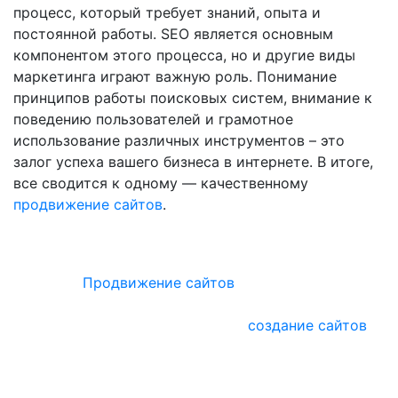
процесс, который требует знаний, опыта и
постоянной работы. SEO является основным
компонентом этого процесса, но и другие виды
маркетинга играют важную роль. Понимание
принципов работы поисковых систем, внимание к
поведению пользователей и грамотное
использование различных инструментов – это
залог успеха вашего бизнеса в интернете. В итоге,
все сводится к одному — качественному
продвижение сайтов
.
Сайт, находящийся на первых строчках в выдаче
поисковых систем, приносит компании максимум
прибыли.
Продвижение сайтов
в Google и Yandex
разрабатывается на основе данных, полученных в
результате аудита. Комплексное
создание сайтов
с
дальнейшим продвижением в поисковых системах
дает возможность уже на этапе разработки начать
продвигать сайт!