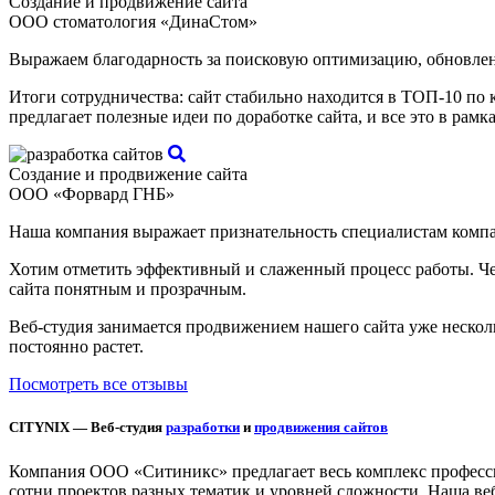
Создание и продвижение сайта
ООО стоматология «ДинаСтом»
Выражаем благодарность за поисковую оптимизацию, обновлени
Итоги сотрудничества: сайт стабильно находится в ТОП-10 по
предлагает полезные идеи по доработке сайта, и все это в рам
Создание и продвижение сайта
ООО «Форвард ГНБ»
Наша компания выражает признательность специалистам компа
Хотим отметить эффективный и слаженный процесс работы. Чет
сайта понятным и прозрачным.
Веб-студия занимается продвижением нашего сайта уже несколь
постоянно растет.
Посмотреть все отзывы
CITYNIX — Веб-студия
разработки
и
продвижения сайтов
Компания ООО «Ситиникс» предлагает весь комплекс професси
сотни проектов разных тематик и уровней сложности. Наша ве