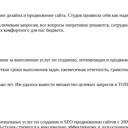
е дизайна и продвижение сайта. Студия проявила себя как над
 ключевым запросам, все вопросы оперативно решаются, сотрудн
ках комфортного для нас бюджета.
нии за выполнение услуг по созданию, оптимизации и продвиж
кие сроки выполнения задач, ежемесячная отчетность, грамотны
ко лет. Им удалось вывести множество целевых запросов в ТОП-
ональных услуг по созданию и SEO продвижению сайтов с 2009
б-студия стремится к максимально эффективному и долгосрочном