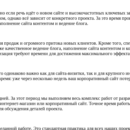
нно если речь идёт о новом сайте и высокочастотных ключевых 
м, однако всё зависит от конкретного проекта. За это время пр
аполнение сайта контентом и ведение блога.
 продаж и огромного притока новых клиентов. Кроме того, спец
е качественное ведение блога, наполнение сайта контентом и 
мизация требуют времени для достижения максимального эффекта
 одинаково важно как для сайта-визитки, так и для крупного и
время: уже через несколько недель ваш корпоративный сайт потер
5 дней. За этот период мы выполняем весь комплекс работ от раз
г, интернет-магазин или корпоративный сайт. Точное время работ
для обсуждения деталей проекта.
анной работе. Это стандартная практика для всех наших проект