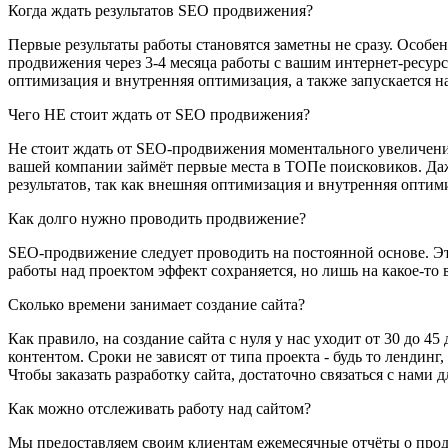
Когда ждать результатов SEO продвижения?
Первые результаты работы становятся заметны не сразу. Особе
продвижения через 3-4 месяца работы с вашим интернет-ресурсо
оптимизация и внутренняя оптимизация, а также запускается н
Чего НЕ стоит ждать от SEO продвижения?
Не стоит ждать от SEO-продвижения моментального увеличения
вашей компании займёт первые места в ТОПе поисковиков. Даж
результатов, так как внешняя оптимизация и внутренняя опти
Как долго нужно проводить продвижение?
SEO-продвижение следует проводить на постоянной основе. Это
работы над проектом эффект сохраняется, но лишь на какое-то 
Сколько времени занимает создание сайта?
Как правило, на создание сайта с нуля у нас уходит от 30 до 4
контентом. Сроки не зависят от типа проекта - будь то лендин
Чтобы заказать разработку сайта, достаточно связаться с нами 
Как можно отслеживать работу над сайтом?
Мы предоставляем своим клиентам ежемесячные отчёты о продел