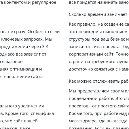
а контентом и регулярное
всё придётся начинать зано
Сколько времени занимает 
Как правило, на создание са
ны не сразу. Особенно если
этот период мы выполняем 
х ключевых запросах. Мы
структуры под ваш бизнес и
продвижения через 3-4
зависят от типа проекта - б
однако всё зависит от
корпоративный сайт. Точно
ся базовое
страниц и требуемого функц
шняя оптимизация и
достаточно связаться с нам
ся наполнение сайта
Как можно отслеживать раб
Мы предоставляем своим к
проделанной работе. Это ст
тального увеличения
проектов - от простого сай
в. Кроме того, специфика
Кроме того, при работе над
о, что сайт вашей
мессенджере, где вы всегда
ковиков. Даже
пожелания. Если вы планиру