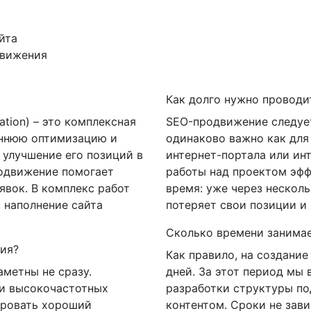
йта
движения
Как долго нужно проводи
ation) – это комплексная
SEO-продвижение следует
еннюю оптимизацию и
одинаково важно как для 
 улучшение его позиций в
интернет-портала или ин
родвижение помогает
работы над проектом эфф
явок. В комплекс работ
время: уже через нескол
 наполнение сайта
потеряет свои позиции и 
Сколько времени занимае
ния?
Как правило, на создание 
аметны не сразу.
дней. За этот период мы 
 и высокочастотных
разработки структуры по
ировать хороший
контентом. Сроки не завис