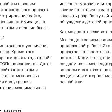
а работы с вашим
интернет-магазин или ко
от конкретного проекта.
зависит от количества с
истрирование сайта,
заказать разработку сайт
ренняя оптимизация, а
обсуждения деталей прое
тентом и ведение блога.
Как можно отслеживать р
ия?
Мы предоставляем своим
ментального увеличения
проделанной работе. Это
нтов. Кроме того,
проектов - от простого с
рантировать то, что сайт
портала. Кроме того, пр
 ТОПе поисковиков. Даже
создаём чат в мессенджер
 сайта контентом и
вопросы и высказать пож
не дают мгновенных
лендинг или интернет-маг
ия и внутренняя
разработки.
тижения максимального
с нуля