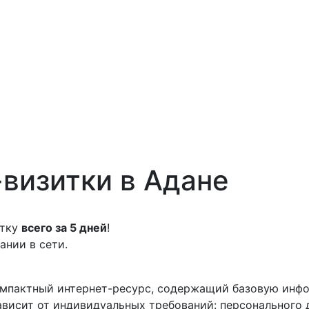
-визитки в Адане
итку
всего за 5 дней
!
ании в сети.
компактный интернет-ресурс, содержащий базовую инф
висит от индивидуальных требований: персонального д